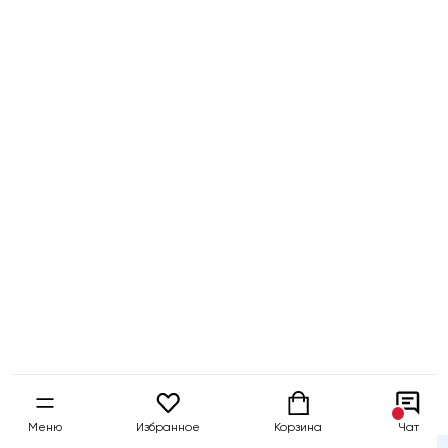
Бесплатный
Быстрая
Гарантия 5 
тест-драйв
доставка
собственны
Меню
Избранное
Корзина
Чат