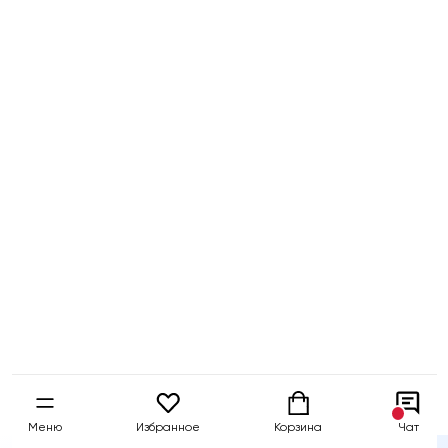
Бесплатный
Быстрая
Гарантия 5 
тест-драйв
доставка
собственны
Меню
Избранное
Корзина
Чат