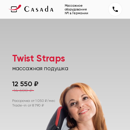
Массажное
оборудование
№1 в Германии
Twist Straps
массажная подушка
12 550
₽
14 600
₽
Рассрочка от
1 050
₽/мес
Trade-in от
8 790
₽